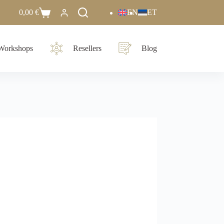
0,00
€
EN
ET
Workshops
Resellers
Blog