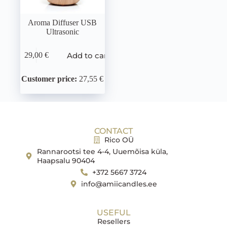
Aroma Diffuser USB
Ultrasonic
Add to cart
29,00
€
Customer price:
27,55 €
CONTACT
Rico OÜ
Rannarootsi tee 4-4, Uuemõisa küla,
Haapsalu 90404
+372 5667 3724
info@amiicandles.ee
USEFUL
Resellers