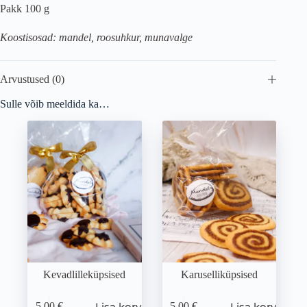
Pakk 100 g
Koostisosad: mandel, roosuhkur, munavalge
Arvustused (0)
Sulle võib meeldida ka…
Kevadlilleküpsised
Karuselliküpsised
Lisa korvi
Lisa korvi
5,00
€
5,00
€