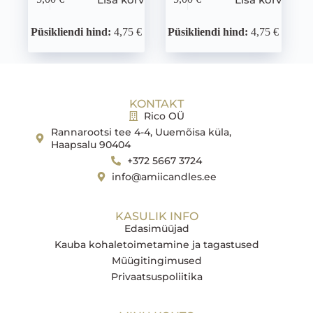
Püsikliendi hind:
4,75 €
Püsikliendi hind:
4,75 €
KONTAKT
Rico OÜ
Rannarootsi tee 4-4, Uuemõisa küla,
Haapsalu 90404
+372 5667 3724
info@amiicandles.ee
KASULIK INFO
Edasimüüjad
Kauba kohaletoimetamine ja tagastused
Müügitingimused
Privaatsuspoliitika