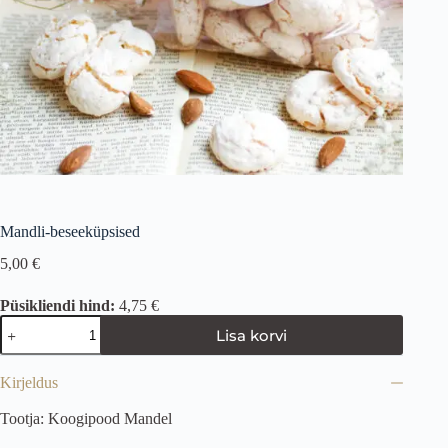
Mandli-beseeküpsised
5,00
€
Püsikliendi hind:
4,75 €
Lisa korvi
Kirjeldus
Tootja: Koogipood Mandel