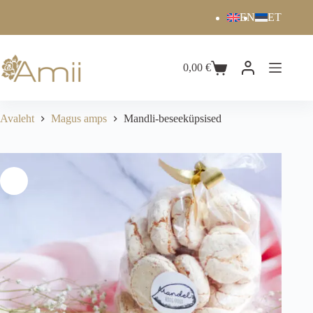
EN
ET
0,00
€
Avaleht
Magus amps
Mandli-beseeküpsised