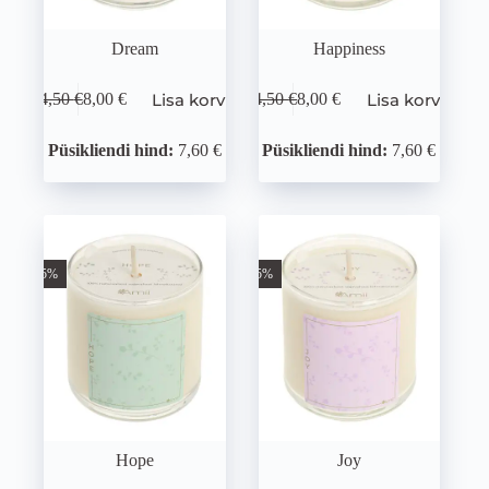
Dream
Happiness
Lisa korvi
Lisa korvi
14,50
€
8,00
€
14,50
€
8,00
€
Püsikliendi hind:
7,60 €
Püsikliendi hind:
7,60 €
-45%
-45%
Hope
Joy