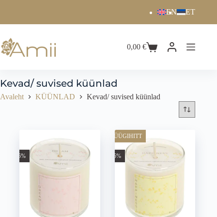
EN
ET
0,00
€
Kevad/ suvised küünlad
Avaleht
KÜÜNLAD
Kevad/ suvised küünlad
MÜÜGIHITT
-45%
-45%