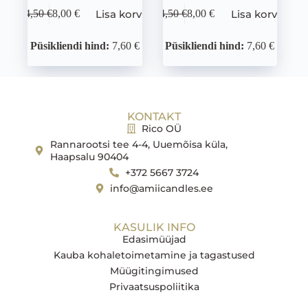
Lisa korvi
Lisa korvi
14,50
€
8,00
€
14,50
€
8,00
€
Püsikliendi hind:
7,60 €
Püsikliendi hind:
7,60 €
KONTAKT
Rico OÜ
Rannarootsi tee 4-4, Uuemõisa küla,
Haapsalu 90404
+372 5667 3724
info@amiicandles.ee
KASULIK INFO
Edasimüüjad
Kauba kohaletoimetamine ja tagastused
Müügitingimused
Privaatsuspoliitika