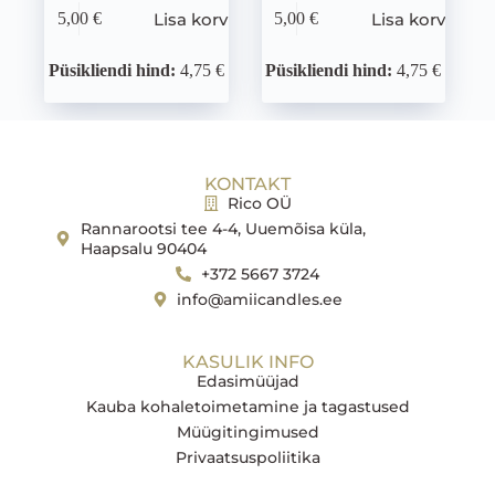
Lisa korvi
Lisa korvi
5,00
€
5,00
€
Püsikliendi hind:
4,75 €
Püsikliendi hind:
4,75 €
KONTAKT
Rico OÜ
Rannarootsi tee 4-4, Uuemõisa küla,
Haapsalu 90404
+372 5667 3724
info@amiicandles.ee
KASULIK INFO
Edasimüüjad
Kauba kohaletoimetamine ja tagastused
Müügitingimused
Privaatsuspoliitika