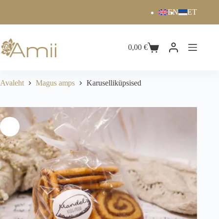
EN
ET
0,00
€
Avaleht
Magus amps
Karuselliküpsised