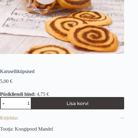
Karuselliküpsised
5,00
€
Püsikliendi hind:
4,75 €
Lisa korvi
Kirjeldus
Tootja: Koogipood Mandel