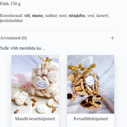
Pakk 150 g
Koostisosad:
või
,
muna
, suhkur, sool,
nisujahu
, vesi, kaneel,
fariinisuhkur
Arvustused (0)
Sulle võib meeldida ka…
Mandli-beseeküpsised
Kevadlilleküpsised