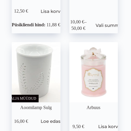
Lisa korvi
12,50
€
10,00
€
–
Püsikliendi hind:
11,88 €
Vali summa
50,00
€
VÄLJA MÜÜDUD
Aoomilamp Sulg
Arbuus
Loe edasi
16,00
€
Lisa korvi
9,50
€