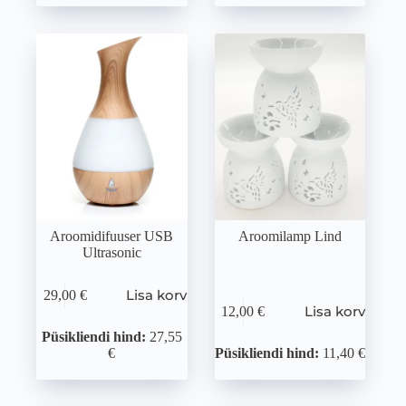
Aroomidifuuser USB
Aroomilamp Lind
Ultrasonic
Lisa korvi
29,00
€
Lisa korvi
12,00
€
Püsikliendi hind:
27,55
€
Püsikliendi hind:
11,40 €