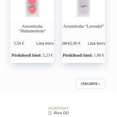
Aroomivaha
Aroomivaha “Lavendel”
“Jõulumeeleolu”
Lisa korvi
Lisa korvi
5,50
€
5,50
€
2,00
€
Püsikliendi hind:
5,23 €
Püsikliendi hind:
1,90 €
JÄRGMINE
KONTAKT
Rico OÜ