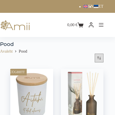
EN
ET
0,00
€
Pood
Avaleht
Pood
MÜÜGIHITT