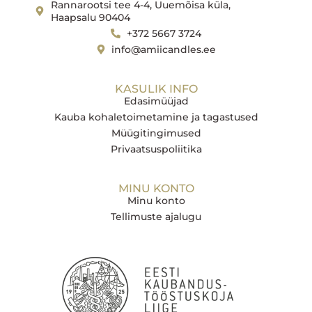
Rannarootsi tee 4-4, Uuemõisa küla,
Haapsalu 90404
+372 5667 3724
info@amiicandles.ee
KASULIK INFO
Edasimüüjad
Kauba kohaletoimetamine ja tagastused
Müügitingimused
Privaatsuspoliitika
MINU KONTO
Minu konto
Tellimuste ajalugu