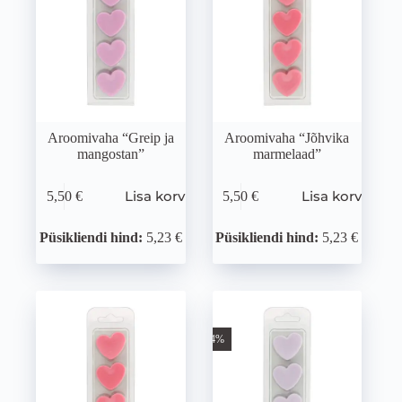
Aroomivaha “Greip ja
Aroomivaha “Jõhvika
mangostan”
marmelaad”
Lisa korvi
Lisa korvi
5,50
€
5,50
€
Püsikliendi hind:
5,23 €
Püsikliendi hind:
5,23 €
-64%