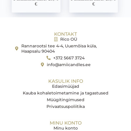
€
€
KONTAKT
Rico OÜ
Rannarootsi tee 4-4, Uuemõisa küla,
Haapsalu 90404
+372 5667 3724
info@amiicandles.ee
KASULIK INFO
Edasimüüjad
Kauba kohaletoimetamine ja tagastused
Müügitingimused
Privaatsuspoliitika
MINU KONTO
Minu konto