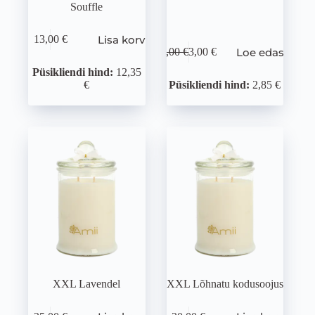
Souffle
Lisa korvi
13,00
€
Loe edasi
6,00
€
3,00
€
Püsikliendi hind:
12,35
€
Püsikliendi hind:
2,85 €
XXL Lavendel
XXL Lõhnatu kodusoojus