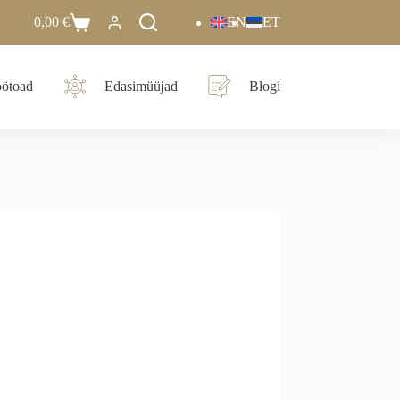
0,00
€
EN
ET
ötoad
Edasimüüjad
Blogi