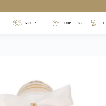
Meist
Eritellimused
Tö