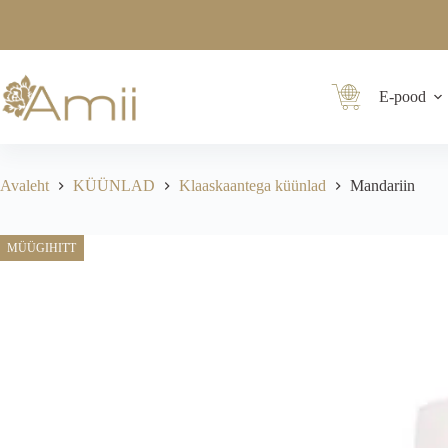
E-pood
Avaleht
KÜÜNLAD
Klaaskaantega küünlad
Mandariin
MÜÜGIHITT