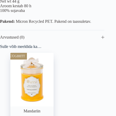
Net wt 44 g
Aroom kestab 80 h
100% sojavaha
Pakend:
Micron Recycled PET. Pakend on taassuletav.
Arvustused (0)
Sulle võib meeldida ka…
MÜÜGIHITT
Mandariin