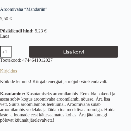
Aroomivaha “Mandariin”
5,50
€
Püsikliendi hind:
5,23 €
Laos
Lisa korvi
Tootekood:
4744641012027
Kirjeldus
Kõikide lemmik! Kiirgab energiat ja mõjub värskendavalt.
Kasutamine:
Kasutamiseks aroomilambis. Eemalda pakend ja
aseta sobiv kogus aroomivaha aroomilambi nõusse. Ära lisa
vett. Süüta aroomilambis teeküünal. Aroomivaha sulab
aroomilambis vedelaks ja täidab toa meeldiva aroomiga. Hoida
laste ja loomade eest kättesaamatus kohas. Ära jäta kunagi
põlevat küünalt järelevalveta!