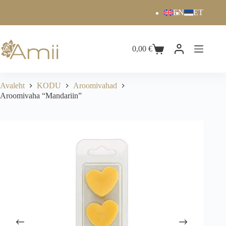
EN
ET
0,00
€
Avaleht
KODU
Aroomivahad
Aroomivaha “Mandariin”