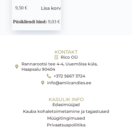
Lisa korvi
9,50
€
Püsikliendi hind:
9,03 €
KONTAKT
Rico OÜ
Rannarootsi tee 4-4, Uuemõisa küla,
Haapsalu 90404
+372 5667 3724
info@amiicandles.ee
KASULIK INFO
Edasimüüjad
Kauba kohaletoimetamine ja tagastused
Müügitingimused
Privaatsuspoliitika