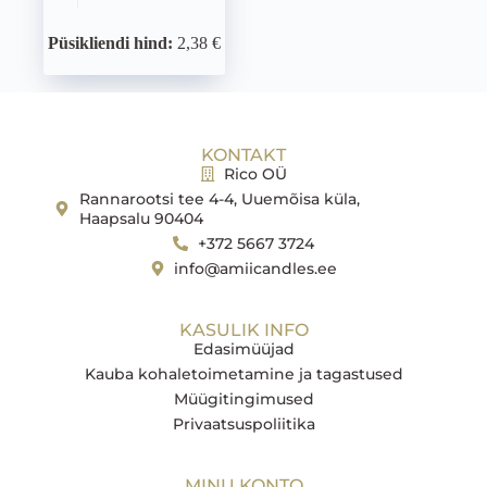
Püsikliendi hind:
2,38 €
KONTAKT
Rico OÜ
Rannarootsi tee 4-4, Uuemõisa küla,
Haapsalu 90404
+372 5667 3724
info@amiicandles.ee
KASULIK INFO
Edasimüüjad
Kauba kohaletoimetamine ja tagastused
Müügitingimused
Privaatsuspoliitika
MINU KONTO