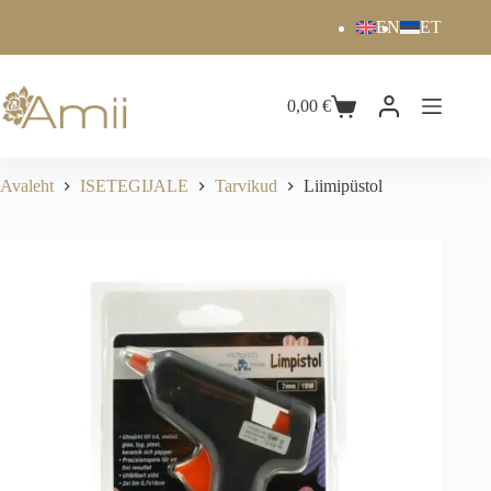
EN
ET
0,00
€
Avaleht
ISETEGIJALE
Tarvikud
Liimipüstol