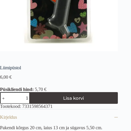
Liimipüstol
6,00
€
Püsikliendi hind:
5,70 €
Lisa korvi
Tootekood:
7331598564371
Kirjeldus
Pakendi kõrgus 20 cm, laius 13 cm ja sügavus 5,50 cm.