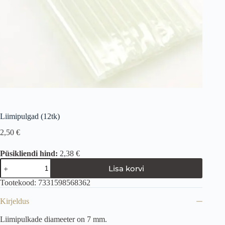
Liimipulgad (12tk)
2,50
€
Püsikliendi hind:
2,38 €
Lisa korvi
Tootekood:
7331598568362
Kirjeldus
Liimipulkade diameeter on 7 mm.