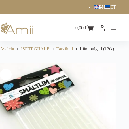
EN
ET
0,00
€
Avaleht
ISETEGIJALE
Tarvikud
Liimipulgad (12tk)