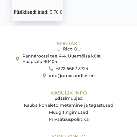
Püsikliendi hind:
5,70 €
KONTAKT
Rico OÜ
Rannarootsi tee 4-4, Uuemõisa küla,
Haapsalu 90404
+372 5667 3724
info@amiicandles.ee
KASULIK INFO
Edasimüüjad
Kauba kohaletoimetamine ja tagastused
Müügitingimused
Privaatsuspoliitika
MINU KONTO