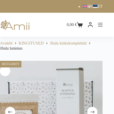
EN
ET
0,00
€
Avaleht
KINGITUSED
Jõulu kinkekomplektid
Jõulu lummus
MÜÜGIHITT