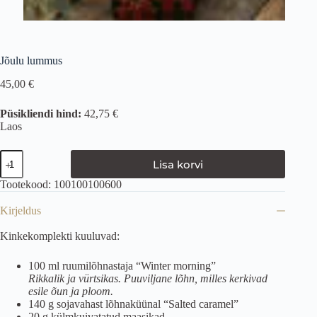
Jõulu lummus
45,00
€
Püsikliendi hind:
42,75 €
Laos
Lisa korvi
Tootekood:
100100100600
Kirjeldus
Kinkekomplekti kuuluvad:
100 ml ruumilõhnastaja “Winter morning”
Rikkalik ja vürtsikas. Puuviljane lõhn, milles kerkivad
esile õun ja ploom.
140 g sojavahast lõhnaküünal “Salted caramel”
20 g külmkuivatatud maasikad