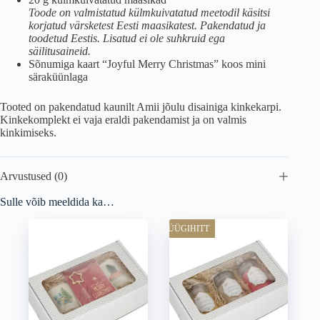
Toode on valmistatud külmkuivatatud meetodil käsitsi
korjatud värsketest Eesti maasikatest. Pakendatud ja
toodetud Eestis. Lisatud ei ole suhkruid ega
säilitusaineid.
Sõnumiga kaart “Joyful Merry Christmas” koos mini
säraküünlaga
Tooted on pakendatud kaunilt Amii jõulu disainiga kinkekarpi.
Kinkekomplekt ei vaja eraldi pakendamist ja on valmis
kinkimiseks.
Arvustused (0)
Sulle võib meeldida ka…
MÜÜGIHITT