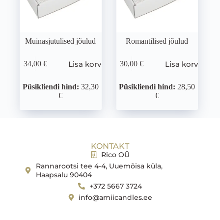
Muinasjutulised jõulud
Romantilised jõulud
Lisa korvi
Lisa korvi
34,00
€
30,00
€
Püsikliendi hind:
32,30
Püsikliendi hind:
28,50
€
€
KONTAKT
Rico OÜ
Rannarootsi tee 4-4, Uuemõisa küla,
Haapsalu 90404
+372 5667 3724
info@amiicandles.ee