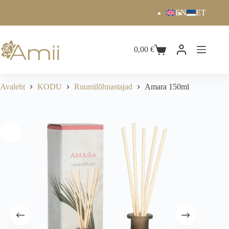
EN
ET
0,00
€
Avaleht
KODU
Ruumilõhnastajad
Amara 150ml