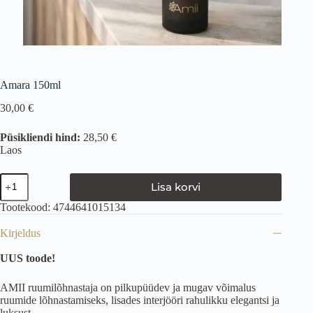
Amara 150ml
30,00
€
Püsikliendi hind:
28,50 €
Laos
Lisa korvi
Tootekood:
4744641015134
Kirjeldus
UUS toode!
AMII ruumilõhnastaja on pilkupüüdev ja mugav võimalus
ruumide lõhnastamiseks, lisades interjööri rahulikku elegantsi ja
luksust.