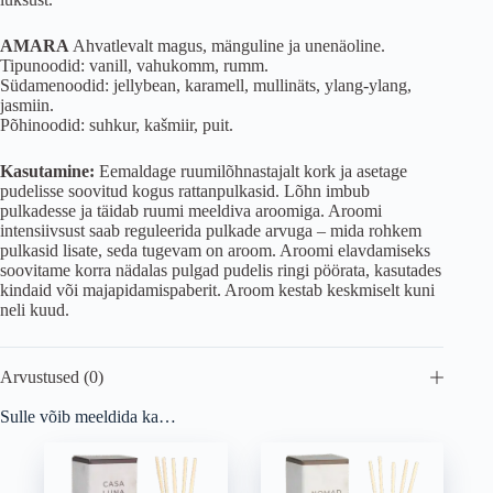
AMARA
Ahvatlevalt magus, mänguline ja unenäoline.
Tipunoodid: vanill, vahukomm, rumm.
Südamenoodid: jellybean, karamell, mullinäts, ylang-ylang,
jasmiin.
Põhinoodid: suhkur, kašmiir, puit.
Kasutamine:
Eemaldage ruumilõhnastajalt kork ja asetage
pudelisse soovitud kogus rattanpulkasid. Lõhn imbub
pulkadesse ja täidab ruumi meeldiva aroomiga. Aroomi
intensiivsust saab reguleerida pulkade arvuga – mida rohkem
pulkasid lisate, seda tugevam on aroom. Aroomi elavdamiseks
soovitame korra nädalas pulgad pudelis ringi pöörata, kasutades
kindaid või majapidamispaberit. Aroom kestab keskmiselt kuni
neli kuud.
Arvustused (0)
Sulle võib meeldida ka…