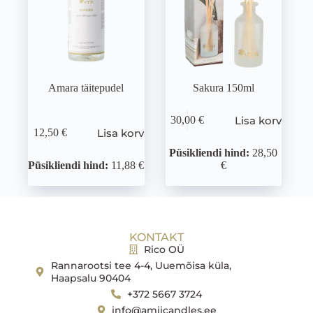
Amara täitepudel
Sakura 150ml
Lisa korvi
30,00
€
Lisa korvi
12,50
€
Püsikliendi hind:
28,50
Püsikliendi hind:
11,88 €
€
KONTAKT
Rico OÜ
Rannarootsi tee 4-4, Uuemõisa küla,
Haapsalu 90404
+372 5667 3724
info@amiicandles.ee