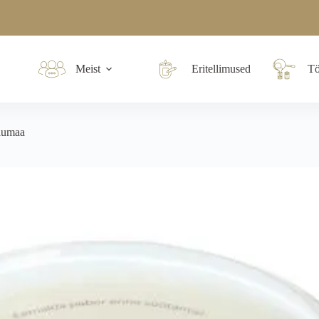
Meist
Eritellimused
Tö
lumaa