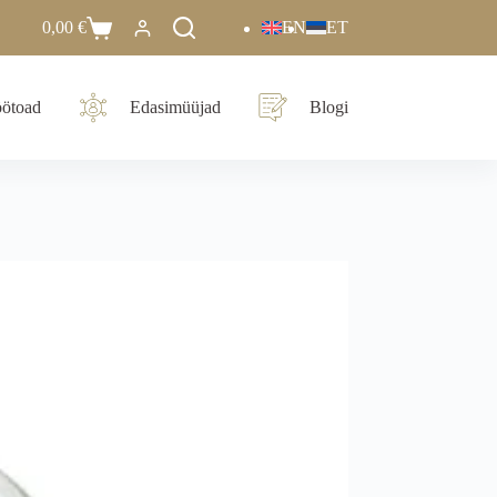
0,00
€
EN
ET
ötoad
Edasimüüjad
Blogi