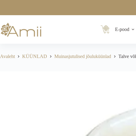
E-pood
Avaleht
KÜÜNLAD
Muinasjutulised jõuluküünlad
Talve võ