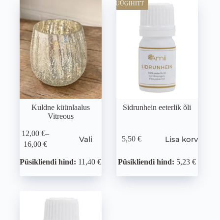
MÜÜGIHITT
Kuldne küünlaalus
Sidrunhein eeterlik õli
Vitreous
12,00
€
–
Vali
Lisa korvi
5,50
€
16,00
€
Püsikliendi hind:
11,40 €
Püsikliendi hind:
5,23 €