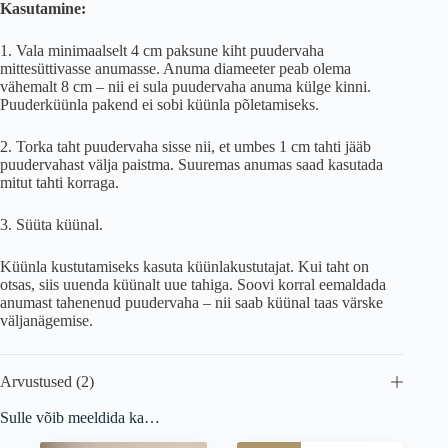
Kasutamine:
1. Vala minimaalselt 4 cm paksune kiht puudervaha
mittesüttivasse anumasse. Anuma diameeter peab olema
vähemalt 8 cm – nii ei sula puudervaha anuma külge kinni.
Puuderküünla pakend ei sobi küünla põletamiseks.
2. Torka taht puudervaha sisse nii, et umbes 1 cm tahti jääb
puudervahast välja paistma. Suuremas anumas saad kasutada
mitut tahti korraga.
3. Süüta küünal.
Küünla kustutamiseks kasuta küünlakustutajat. Kui taht on
otsas, siis uuenda küünalt uue tahiga. Soovi korral eemaldada
anumast tahenenud puudervaha – nii saab küünal taas värske
väljanägemise.
Arvustused (2)
Sulle võib meeldida ka…