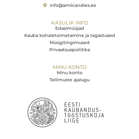
info@amiicandles.ee
KASULIK INFO
Edasimüüjad
Kauba kohaletoimetamine ja tagastused
Müügitingimused
Privaatsuspoliitika
MINU KONTO
Minu konto
Tellimuste ajalugu