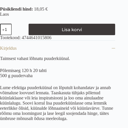
Püsikliendi hind:
18,05 €
Laos
Lisa korvi
Tootekood:
4744641015806
Kirjeldus
Taimsest vahast lõhnatu puuderküünal.
Põlemisaeg 120 h 20 tahti
500 g puudervaha
Lume efektiga puuderküünal on lõputult kohandatav ja annab
võimaluse loovusel lennata. Taaskasuta tühjaks põlenud
küünlaklaase või leia inspiratsiooni ja loo oma ainulaadne
küünlalugu. Soovi korral lisa puuderküünlasse oma lemmik
eeterlikke õlisid, küünalde lõhnaaineid või küünlavärve. Tunne
rõõmu oma loomingust ja lase leegil soojendada hinge, täites
ümbruse mõnusalt õdusa meeleoluga.