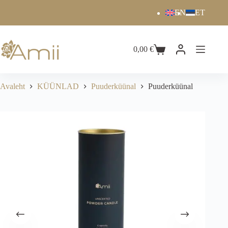
EN
ET
0,00
€
Avaleht
KÜÜNLAD
Puuderküünal
Puuderküünal