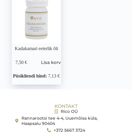
Kadakamari eeterlik õli
Lisa korvi
7,50
€
Püsikliendi hind:
7,13 €
KONTAKT
Rico OÜ
Rannarootsi tee 4-4, Uuemõisa küla,
Haapsalu 90404
+372 5667 3724