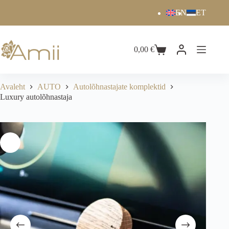
EN
ET
0,00
€
Avaleht
AUTO
Autolõhnastajate komplektid
Luxury autolõhnastaja