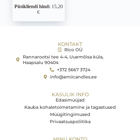
Püsikliendi hind:
15,20
€
KONTAKT
Rico OÜ
Rannarootsi tee 4-4, Uuemõisa küla,
Haapsalu 90404
+372 5667 3724
info@amiicandles.ee
KASULIK INFO
Edasimüüjad
Kauba kohaletoimetamine ja tagastused
Müügitingimused
Privaatsuspoliitika
MINU KONTO