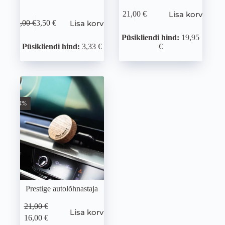
Lisa korvi
21,00
€
Lisa korvi
5,00
€
3,50
€
Püsikliendi hind:
19,95
Püsikliendi hind:
3,33 €
€
-24%
Prestige autolõhnastaja
21,00
€
Lisa korvi
16,00
€