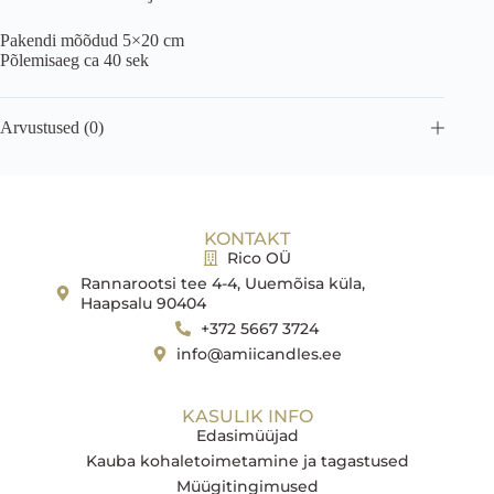
Pakendi mõõdud 5×20 cm
Põlemisaeg ca 40 sek
Arvustused (0)
KONTAKT
Rico OÜ
Rannarootsi tee 4-4, Uuemõisa küla,
Haapsalu 90404
+372 5667 3724
info@amiicandles.ee
KASULIK INFO
Edasimüüjad
Kauba kohaletoimetamine ja tagastused
Müügitingimused