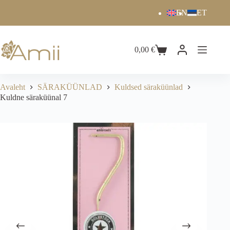
EN
ET
0,00
€
Avaleht
SÄRAKÜÜNLAD
Kuldsed säraküünlad
Kuldne säraküünal 7