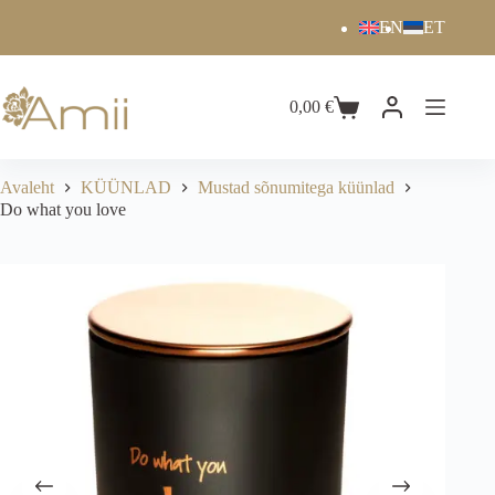
EN
ET
0,00
€
Avaleht
KÜÜNLAD
Mustad sõnumitega küünlad
Do what you love