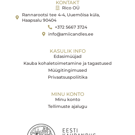
KONTAKT
Rico OÜ
Rannarootsi tee 4-4, Uuemõisa küla,
Haapsalu 90404
+372 5667 3724
info@amiicandles.ee
KASULIK INFO
Edasimüüjad
Kauba kohaletoimetamine ja tagastused
Müügitingimused
Privaatsuspoliitika
MINU KONTO
Minu konto
Tellimuste ajalugu