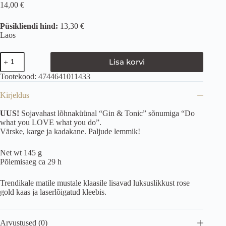
14,00
€
Püsikliendi hind:
13,30 €
Laos
Lisa korvi
Tootekood:
4744641011433
Kirjeldus
UUS!
Sojavahast lõhnaküünal “Gin & Tonic” sõnumiga “Do
what you LOVE what you do”.
Värske, karge ja kadakane. Paljude lemmik!
Net wt 145 g
Põlemisaeg ca 29 h
Trendikale matile mustale klaasile lisavad luksuslikkust rose
gold kaas ja laserlõigatud kleebis.
Arvustused (0)