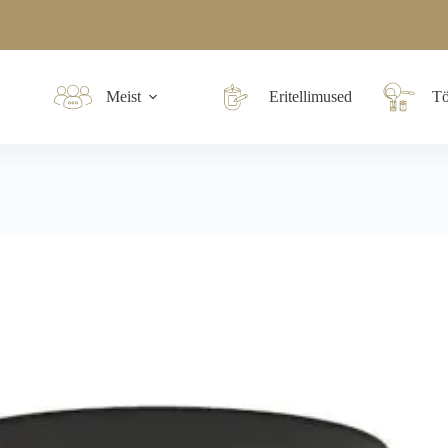
Meist
Eritellimused
Tö