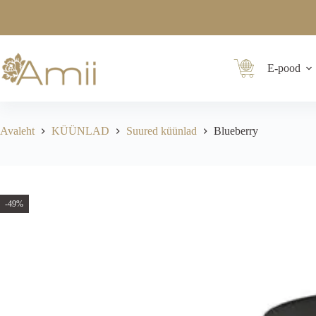
E-pood
Avaleht
KÜÜNLAD
Suured küünlad
Blueberry
-49%