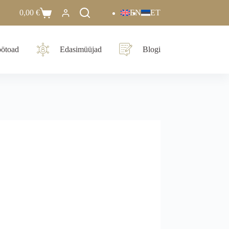
0,00
€
EN
ET
ötoad
Edasimüüjad
Blogi