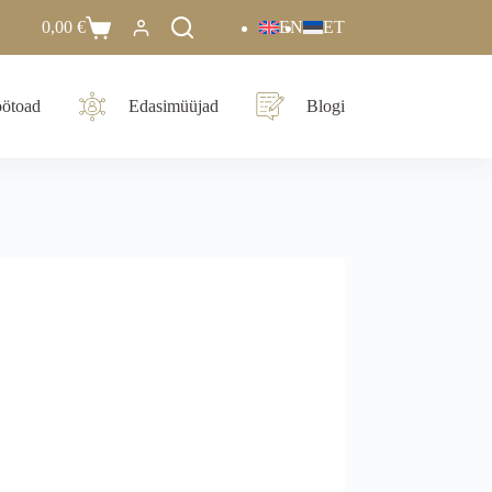
0,00
€
EN
ET
ötoad
Edasimüüjad
Blogi