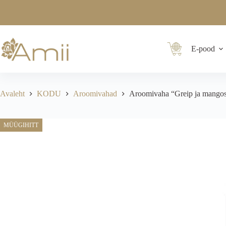
E-pood
Avaleht
KODU
Aroomivahad
Aroomivaha “Greip ja mangos
MÜÜGIHITT