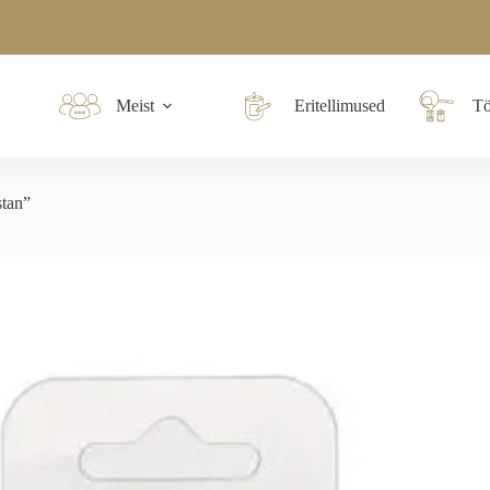
Meist
Eritellimused
Tö
tan”